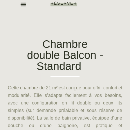
RÉSERVER
LES CHAMBRES
NOS OFFRES
NOTRE IDENTITÉ
Chambre
double Balcon -
Standard
de
l'Hôtel Les
Fougères à
Cette chambre de 21 m² est conçue pour offrir confort et
modularité. Elle s’adapte facilement à vos besoins,
Hossegor
avec une configuration en lit double ou deux lits
simples (sur demande préalable et sous réserve de
disponibilité). La salle de bain privative, équipée d’une
douche ou d’une baignoire, est pratique et