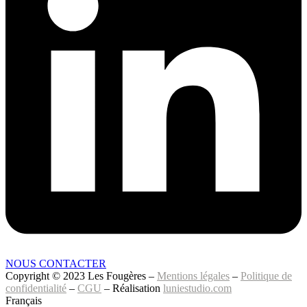
NOUS CONTACTER
Copyright © 2023 Les Fougères –
Mentions légales
–
Politique de
confidentialité
–
CGU
– Réalisation
luniestudio.com
Français