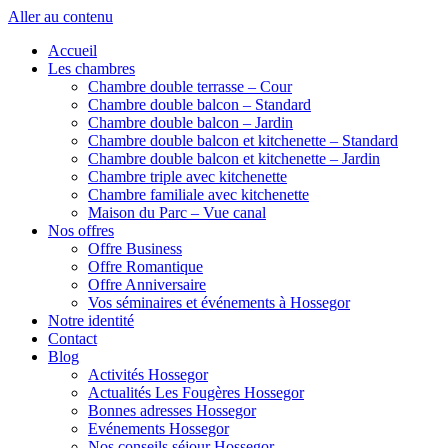
Aller au contenu
Accueil
Les chambres
Chambre double terrasse – Cour
Chambre double balcon – Standard
Chambre double balcon – Jardin
Chambre double balcon et kitchenette – Standard
Chambre double balcon et kitchenette – Jardin
Chambre triple avec kitchenette
Chambre familiale avec kitchenette
Maison du Parc – Vue canal
Nos offres
Offre Business
Offre Romantique
Offre Anniversaire
Vos séminaires et événements à Hossegor
Notre identité
Contact
Blog
Activités Hossegor
Actualités Les Fougères Hossegor
Bonnes adresses Hossegor
Evénements Hossegor
Nos conseils séjour Hossegor