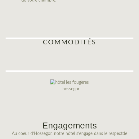
de votre chambre.
d’H
COMMODITÉS
Engagements
Au coeur d’Hossegor, notre hôtel s’engage dans le respectde