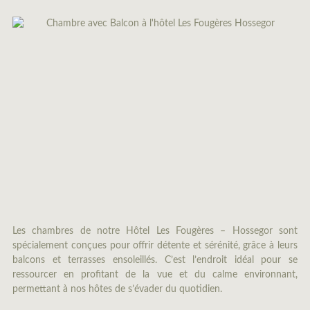
Les chambres de notre Hôtel Les Fougères – Hossegor sont
Qu
spécialement conçues pour offrir détente et sérénité, grâce à leurs
pr
balcons et terrasses ensoleillés. C’est l’endroit idéal pour se
Ho
ressourcer en profitant de la vue et du calme environnant,
va
permettant à nos hôtes de s’évader du quotidien.
as
qua