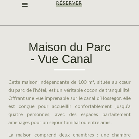
RÉSERVER
LES CHAMBRES
NOS OFFRES
NOTRE IDENTITÉ
Maison du Parc
- Vue Canal
de
l'Hôtel Les
Fougères à
Cette maison indépendante de 100 m², située au cœur
du parc de l’hôtel, est un véritable cocon de tranquillité.
Hossegor
Offrant une vue imprenable sur le canal d’Hossegor, elle
est conçue pour accueillir confortablement jusqu’à
quatre personnes, avec des espaces parfaitement
aménagés pour un séjour familial ou entre amis.
La maison comprend deux chambres : une chambre