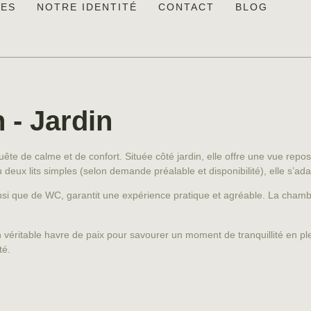
RES
NOTRE IDENTITÉ
CONTACT
BLOG
- Jardin
de l'Hôtel Les
e de calme et de confort. Située côté jardin, elle offre une vue reposa
u deux lits simples (selon demande préalable et disponibilité), elle s’a
ainsi que de WC, garantit une expérience pratique et agréable. La cha
véritable havre de paix pour savourer un moment de tranquillité en ple
té.