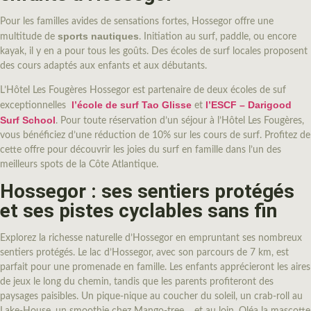
Pour les familles avides de sensations fortes, Hossegor offre une
sports nautiques
multitude de
. Initiation au surf, paddle, ou encore
kayak, il y en a pour tous les goûts. Des écoles de surf locales proposent
des cours adaptés aux enfants et aux débutants.
L’Hôtel Les Fougères Hossegor est partenaire de deux écoles de suf
l’école de surf Tao Glisse
l’ESCF – Darigood
exceptionnelles
et
Surf School
. Pour toute réservation d’un séjour à l’Hôtel Les Fougères,
vous bénéficiez d’une réduction de 10% sur les cours de surf. Profitez de
cette offre pour découvrir les joies du surf en famille dans l’un des
meilleurs spots de la Côte Atlantique.
Hossegor : ses sentiers protégés
et ses pistes cyclables sans fin
Explorez la richesse naturelle d’Hossegor en empruntant ses nombreux
sentiers protégés. Le lac d’Hossegor, avec son parcours de 7 km, est
parfait pour une promenade en famille. Les enfants apprécieront les aires
de jeux le long du chemin, tandis que les parents profiteront des
paysages paisibles. Un pique-nique au coucher du soleil, un crab-roll au
Lake-House, un smoothie chez Mango-tree… et au loin, Oléa la mascotte