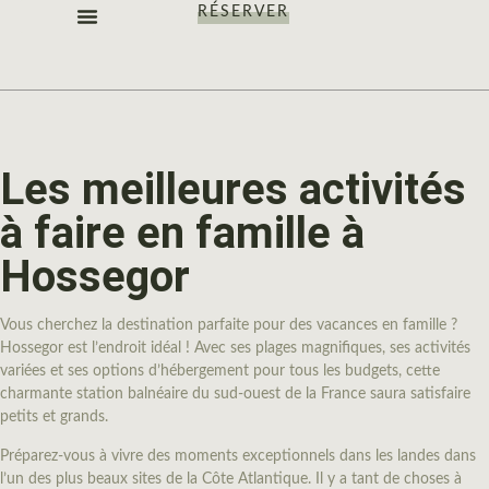
RÉSERVER
LES CHAMBRES
NOS OFFRES
NOTRE IDENTITÉ
Les meilleures activités
à faire en famille à
Hossegor
Vous cherchez la destination parfaite pour des vacances en famille ?
Hossegor est l’endroit idéal ! Avec ses plages magnifiques, ses activités
variées et ses options d’hébergement pour tous les budgets, cette
charmante station balnéaire du sud-ouest de la France saura satisfaire
petits et grands.
Préparez-vous à vivre des moments exceptionnels dans les landes dans
l’un des plus beaux sites de la Côte Atlantique. Il y a tant de choses à